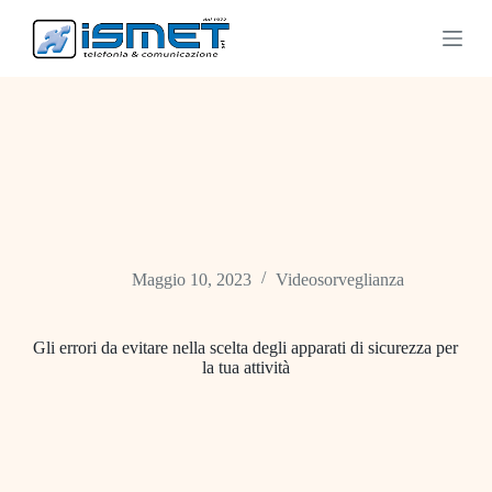
S
a
l
t
a
a
l
c
o
n
t
e
n
u
Maggio 10, 2023
Videosorveglianza
t
o
Gli errori da evitare nella scelta degli apparati di sicurezza per
la tua attività