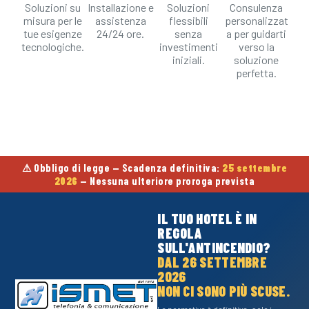
Soluzioni su
Installazione e
Soluzioni
Consulenza
misura per le
assistenza
flessibili
personalizzat
tue esigenze
24/24 ore.
senza
a per guidarti
tecnologiche.
investimenti
verso la
iniziali.
soluzione
perfetta.
⚠ Obbligo di legge — Scadenza definitiva:
25 settembre
2026
— Nessuna ulteriore proroga prevista
IL TUO HOTEL È IN
REGOLA
SULL'ANTINCENDIO?
DAL 26 SETTEMBRE
2026
NON CI SONO PIÙ SCUSE.