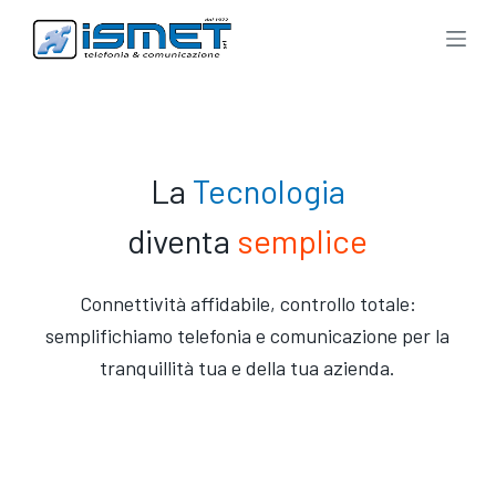
S
a
l
t
a
a
l
c
La
Tecnologia
o
n
diventa
semplice
t
e
n
u
Connettività affidabile, controllo totale:
t
semplifichiamo telefonia e comunicazione per la
o
tranquillità tua e della tua azienda.