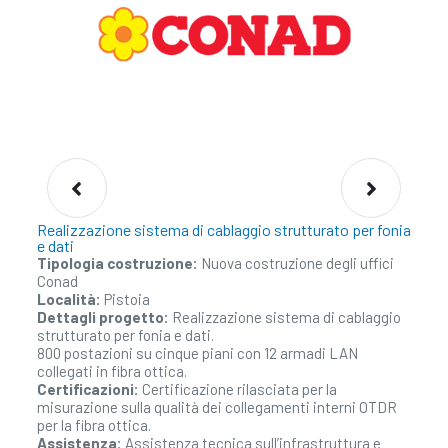
lo​
Realizzazione sistema di cablaggio strutturato per fonia
Im
e dati​
ba
Tipologia costruzione:
Nuova costruzione degli uffici
Ti
Conad
Località:
Pistoia
Cl
Dettagli progetto:
Realizzazione sistema di cablaggio
strutturato per fonia e dati.
Lo
800 postazioni su cinque piani con 12 armadi LAN
collegati in fibra ottica.
Certificazioni:
Certificazione rilasciata per la
misurazione sulla qualità dei collegamenti interni OTDR
per la fibra ottica.
Assistenza:
Assistenza tecnica sull’infrastruttura e