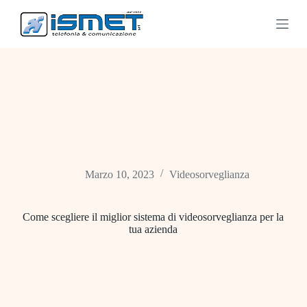
S
a
l
t
a
a
l
c
o
n
t
e
n
u
Marzo 10, 2023
Videosorveglianza
t
o
Come scegliere il miglior sistema di videosorveglianza per la
tua azienda