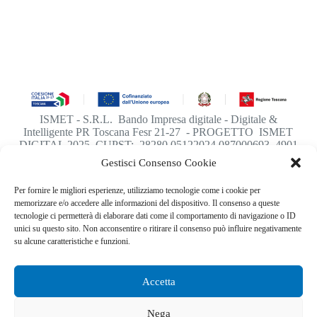
ISMET - S.R.L. Bando Impresa digitale - Digitale &
Intelligente PR Toscana Fesr 21-27 - PROGETTO ISMET
DIGITAL 2025 CUPST: 28280.05122024.087000693_4901
Gestisci Consenso Cookie
Per fornire le migliori esperienze, utilizziamo tecnologie come i cookie per
memorizzare e/o accedere alle informazioni del dispositivo. Il consenso a queste
La Tecnologia diventa semplice
tecnologie ci permetterà di elaborare dati come il comportamento di navigazione o ID
unici su questo sito. Non acconsentire o ritirare il consenso può influire negativamente
indirizzo:
su alcune caratteristiche e funzioni.
​Viuzzo di Porto 15
50018 Scandicci FI
Accetta
email​:
info@ismetsrl.net
Nega