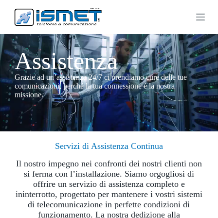
S
a
l
t
a
Assistenza
a
l
c
Grazie ad un’assistenza 24/7 ci prendiamo cure delle tue
o
comunicazioni, perché la tua connessione è la nostra
n
missione.
t
e
n
u
t
o
Servizi di Assistenza Continua
Il nostro impegno nei confronti dei nostri clienti non
si ferma con l’installazione. Siamo orgogliosi di
offrire un servizio di assistenza completo e
ininterrotto, progettato per mantenere i vostri sistemi
di telecomunicazione in perfette condizioni di
funzionamento. La nostra dedizione alla